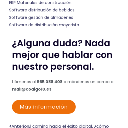
ERP Materiales de construcción
Software distribución de bebidas
Software gestión de almacenes
Software de distribución mayorista
¿Alguna duda? Nada
mejor que hablar con
nuestro personal.
Llámenos al
965 088 408
o mándenos un correo a
mail@codigo10.es
Más información
Ant
Siguiente
Anterior
El camino hacia el éxito digital, ¿cómo