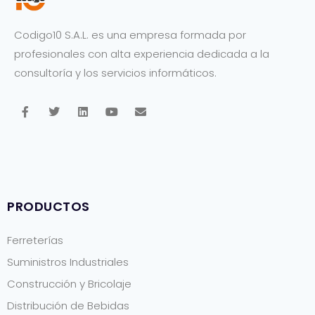
Codigo10 S.A.L. es una empresa formada por
profesionales con alta experiencia dedicada a la
consultoría y los servicios informáticos.
F
T
L
Y
E
a
w
i
o
n
c
i
n
u
v
e
t
k
t
e
b
t
e
u
l
o
e
d
b
o
o
r
i
e
p
k
n
e
-
PRODUCTOS
f
Ferreterías
Suministros Industriales
Construcción y Bricolaje
Distribución de Bebidas