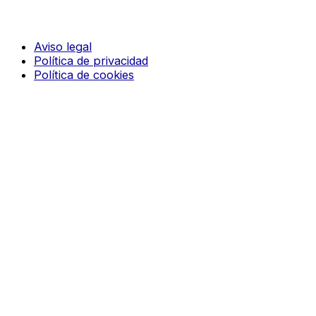
Aviso legal
Política de privacidad
Política de cookies
© 2026 CODIGO 10. Todos los derechos reservados
¡Nosotros te llamamos!
Nombre
Teléfono
Mensaje
He leído y acepto los Términos y Condiciones.
SOLICITAR LLAMADA