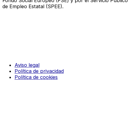
Fondo Social Europeo (FSE) y por el Servicio Público
de Empleo Estatal (SPEE).
Aviso legal
Política de privacidad
Política de cookies
© 2026 CODIGO 10. Todos los derechos reservados
¡Nosotros te llamamos!
Nombre
Teléfono