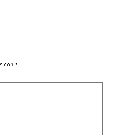
os con
*