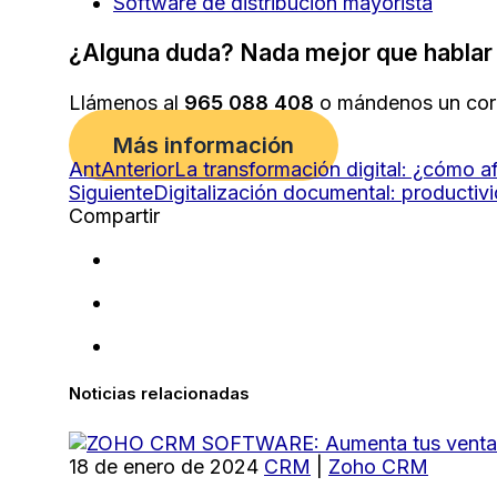
Software de distribución mayorista
¿Alguna duda? Nada mejor que hablar 
Llámenos al
965 088 408
o mándenos un cor
Más información
Ant
Anterior
La transformación digital: ¿cómo afe
Siguiente
Digitalización documental: productiv
Compartir
Noticias relacionadas
18 de enero de 2024
CRM
|
Zoho CRM