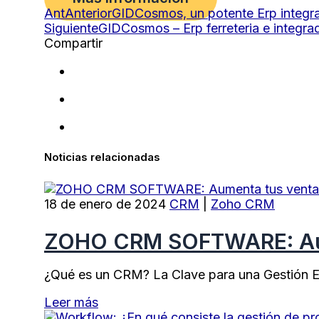
Ant
Anterior
GIDCosmos, un potente Erp integr
Siguiente
GIDCosmos – Erp ferreteria e integr
Compartir
Noticias relacionadas
18 de enero de 2024
CRM
|
Zoho CRM
ZOHO CRM SOFTWARE: Aumen
¿Qué es un CRM? La Clave para una Gestión Ef
Leer más