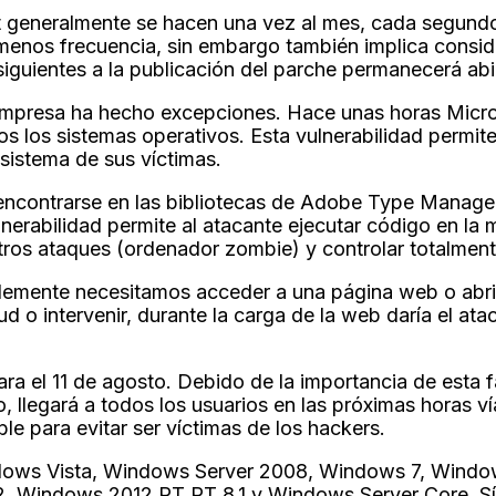
t generalmente se hacen una vez al mes, cada segundo
 menos frecuencia, sin embargo también implica consi
 siguientes a la publicación del parche permanecerá ab
a empresa ha hecho excepciones. Hace unas horas Micr
os los sistemas operativos. Esta vulnerabilidad permite
sistema de sus víctimas.
ncontrarse en las bibliotecas de Adobe Type Manager 
erabilidad permite al atacante ejecutar código en la
otros ataques (ordenador zombie) y controlar totalment
mplemente necesitamos acceder a una página web o abr
tud o intervenir, durante la carga de la web daría el a
 el 11 de agosto. Debido de la importancia de esta fal
co, llegará a todos los usuarios en las próximas hor
le para evitar ser víctimas de los hackers.
ndows Vista, Windows Server 2008, Windows 7, Wind
, Windows 2012 RT RT 8.1 y Windows Server Core. Sí