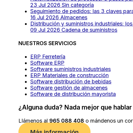
23 Jul 2026
Sin categoría
Seguimiento de pedidos: las 3 claves par
16 Jul 2026
Almacenes
Distribución y suministros industriales: 
09 Jul 2026
Cadena de suministros
NUESTROS SERVICIOS
ERP Ferretería
Software ERP
Software suministros industriales
ERP Materiales de construcción
Software distribución de bebidas
Software gestión de almacenes
Software de distribución mayorista
¿Alguna duda? Nada mejor que hablar 
Llámenos al
965 088 408
o mándenos un cor
Más información