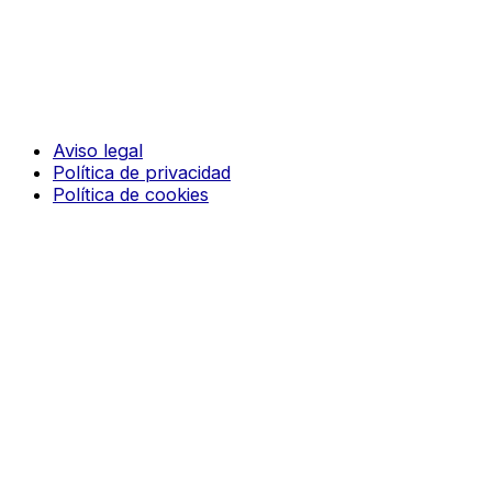
Aviso legal
Política de privacidad
Política de cookies
© 2026 CODIGO 10. Todos los derechos reservados
Solicitar demo
Nombre
Teléfono
Email
Mensaje
He leído y acepto los Términos y Condiciones.